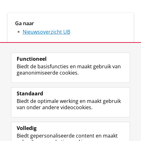
Ga naar
Nieuwsoverzicht UB
Functioneel
Biedt de basisfuncties en maakt gebruik van
geanonimiseerde cookies.
M
I
Volg ons op
a
n
Standaard
s
s
Biedt de optimale werking en maakt gebruik
t
t
De UB voor medewerkers
van onder andere videocookies.
o
a
De UB voor studenten
d
g
o
r
Praktisch
n
a
Volledig
p
m
Biedt gepersonaliseerde content en maakt
Over de UB
r
-