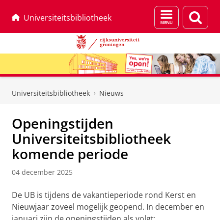
Menu
Zoek
Universiteitsbibliotheek
en
zoeken
Skip
Skip
to
to
Universiteitsbibliotheek
Nieuws
Content
Navigation
Openingstijden
Universiteitsbibliotheek
komende periode
04 december 2025
De UB is tijdens de vakantieperiode rond Kerst en
Nieuwjaar zoveel mogelijk geopend. In december en
januari zijn de openingstijden als volgt: