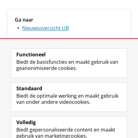
Ga naar
Nieuwsoverzicht UB
Functioneel
Biedt de basisfuncties en maakt gebruik van
geanonimiseerde cookies.
M
I
Volg ons op
a
n
Standaard
s
s
Biedt de optimale werking en maakt gebruik
t
t
De UB voor medewerkers
van onder andere videocookies.
o
a
De UB voor studenten
d
g
o
r
Praktisch
n
a
Volledig
p
m
Biedt gepersonaliseerde content en maakt
Over de UB
r
-
gebruik van marketingcookies.