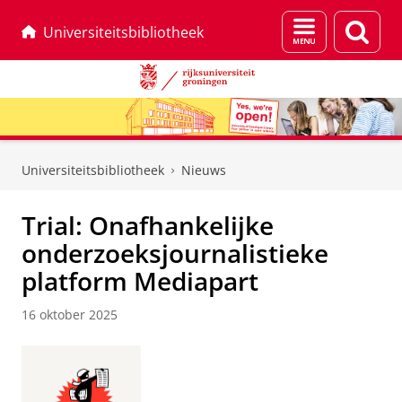
Menu
Zoek
Universiteitsbibliotheek
en
zoeken
Skip
Skip
to
to
Universiteitsbibliotheek
Nieuws
Content
Navigation
Trial: Onafhankelijke
onderzoeksjournalistieke
platform Mediapart
16 oktober 2025