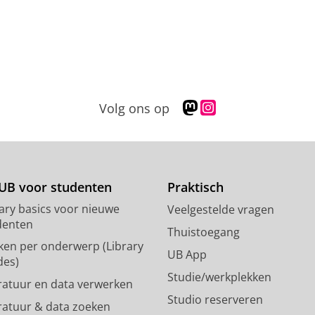
M
I
Volg ons op
a
n
s
s
t
t
o
a
d
g
UB voor studenten
Praktisch
o
r
rary basics voor nieuwe
Veelgestelde vragen
n
a
denten
p
m
Thuistoegang
ken per onderwerp (Library
r
-
UB App
des)
o
a
Studie/werkplekken
f
c
eratuur en data verwerken
i
c
Studio reserveren
eratuur & data zoeken
e
o