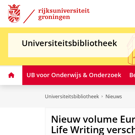
Skip
Skip
to
to
Content
Navigation
Universiteitsbibliotheek
Home
UB voor Onderwijs & Onderzoek
B
Universiteitsbibliotheek
Nieuws
Nieuw volume Eur
Life Writing vers