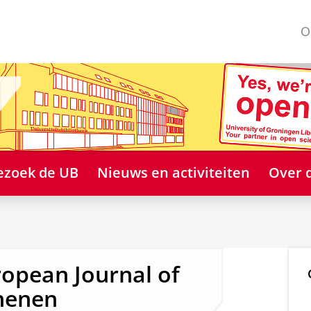
O
ezoek de UB
Nieuws en activiteiten
Over 
opean Journal of
chenen