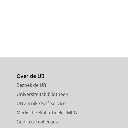
Over de UB
Bezoek de UB
Universiteitsbibliotheek
UB Zernike Self-Service
Medische Bibliotheek UMCG
Gedrukte collecties