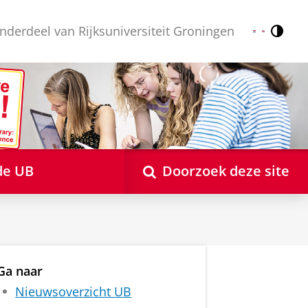
nderdeel van Rijksuniversiteit Groningen
Contr
Nederlands
English
de UB
Doorzoek deze site
Ga naar
Nieuwsoverzicht UB