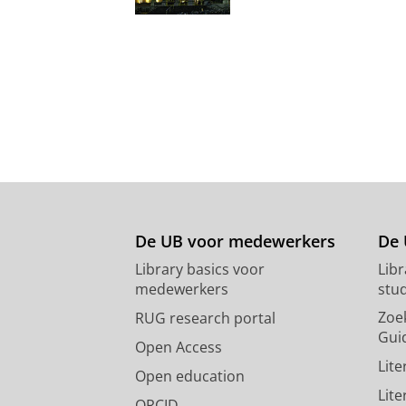
De UB voor medewerkers
De 
Library basics voor
Lib
medewerkers
stu
Zoe
RUG research portal
Gui
Open Access
Lit
Open education
Lit
ORCID