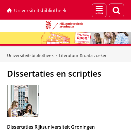
Menu
Zoek
Universiteitsbibliotheek
en
zoeken
Skip
Skip
to
to
Universiteitsbibliotheek
Literatuur & data zoeken
Content
Navigation
Dissertaties en scripties
Dissertaties Rijksuniversiteit Groningen