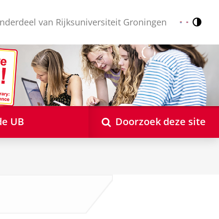
nderdeel van Rijksuniversiteit Groningen
Contr
Nederlands
English
de UB
Doorzoek deze site