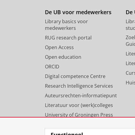
De UB voor medewerkers
De 
Library basics voor
Lib
medewerkers
stu
Zoe
RUG research portal
Gui
Open Access
Lit
Open education
Lit
ORCID
Cur
Digital competence Centre
Hui
Research Intelligence Services
Auteursrechten-informatiepunt
Literatuur voor (werk)colleges
University of Groningen Press
Onze expertise
Functioneel