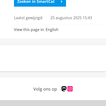
Zoeken in SmartCat
Laatst gewijzigd:
25 augustus 2025 15:43
View this page in:
English
M
I
Volg ons op
a
n
s
s
t
t