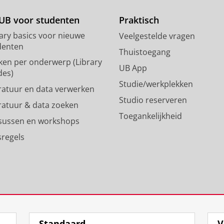
o
a
d
g
UB voor studenten
Praktisch
o
r
rary basics voor nieuwe
Veelgestelde vragen
n
a
denten
p
m
Thuistoegang
ken per onderwerp (Library
r
-
UB App
des)
o
a
Studie/werkplekken
f
c
eratuur en data verwerken
i
c
Studio reserveren
eratuur & data zoeken
e
o
Toegankelijkheid
l
u
sussen en workshops
R
n
sregels
i
t
j
R
k
i
s
j
u
k
n
s
i
u
v
n
Standaard
V