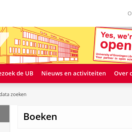
O
ezoek de UB
Nieuws en activiteiten
Over 
 data zoeken
Boeken