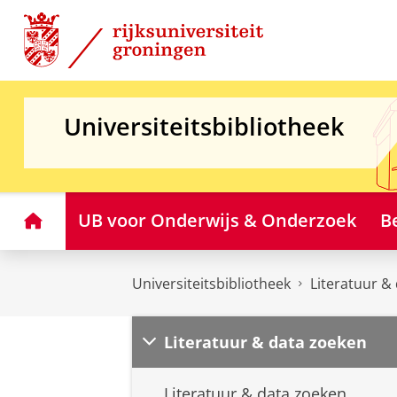
Skip
Skip
to
to
Content
Navigation
Universiteitsbibliotheek
Home
UB voor Onderwijs & Onderzoek
B
Universiteitsbibliotheek
Literatuur &
Literatuur & data zoeken
Literatuur & data zoeken