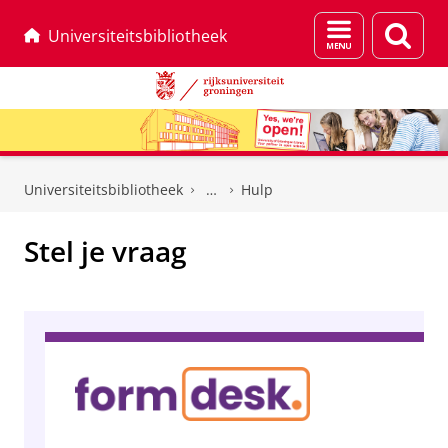
Menu
Zoek
Universiteitsbibliotheek
en
zoeken
Skip
Skip
to
to
Universiteitsbibliotheek
Hulp
Content
Navigation
Stel je vraag