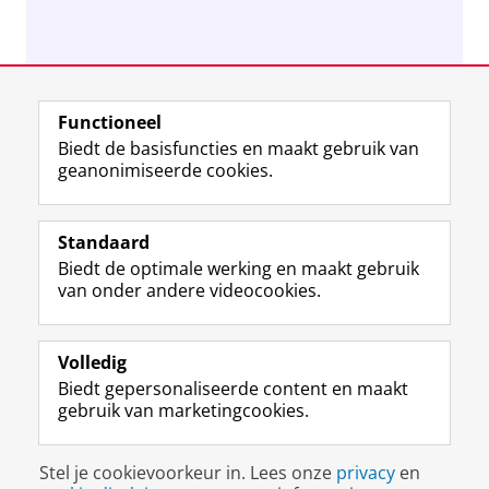
Functioneel
Biedt de basisfuncties en maakt gebruik van
geanonimiseerde cookies.
M
I
Volg ons op
a
n
Standaard
s
s
Biedt de optimale werking en maakt gebruik
t
t
De UB voor medewerkers
van onder andere videocookies.
o
a
De UB voor studenten
d
g
o
r
Praktisch
n
a
Volledig
p
m
Biedt gepersonaliseerde content en maakt
Over de UB
r
-
gebruik van marketingcookies.
o
a
f
c
Disclaimer & Copyright
Privacy
Cookies
i
c
Stel je cookievoorkeur in. Lees onze
privacy
en
Inloggen