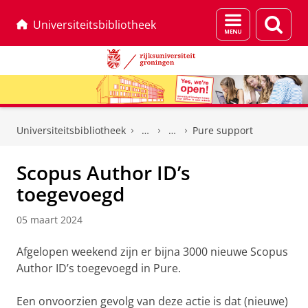
Menu
Zoek
Universiteitsbibliotheek
en
zoeken
Skip
Skip
to
to
Universiteitsbibliotheek
Pure support
Content
Navigation
Scopus Author ID’s
toegevoegd
05 maart 2024
Afgelopen weekend zijn er bijna 3000 nieuwe Scopus
Author ID’s toegevoegd in Pure.
Een onvoorzien gevolg van deze actie is dat (nieuwe)