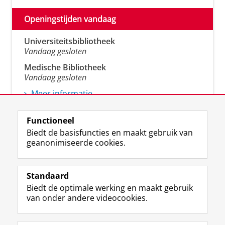
Openingstijden vandaag
Universiteitsbibliotheek
Vandaag gesloten
Medische Bibliotheek
Vandaag gesloten
Meer informatie
Functioneel
Biedt de basisfuncties en maakt gebruik van
geanonimiseerde cookies.
M
I
Volg ons op
a
n
Standaard
s
s
Biedt de optimale werking en maakt gebruik
t
t
De UB voor medewerkers
van onder andere videocookies.
o
a
De UB voor studenten
d
g
o
r