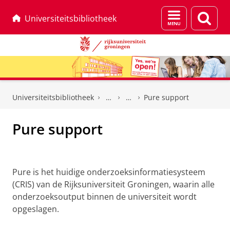
Menu
Zoek
Universiteitsbibliotheek
en
zoeken
Skip
Skip
to
to
Universiteitsbibliotheek
Pure support
Content
Navigation
Pure support
FAQ
Pure is het huidige onderzoeksinformatiesysteem
(CRIS) van de Rijksuniversiteit Groningen, waarin alle
onderzoeksoutput binnen de universiteit wordt
opgeslagen.