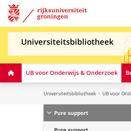
Skip
Skip
to
to
Content
Navigation
Universiteitsbibliotheek
Home
UB voor Onderwijs & Onderzoek
B
Universiteitsbibliotheek
UB voor Ond
Pure support
Pure support