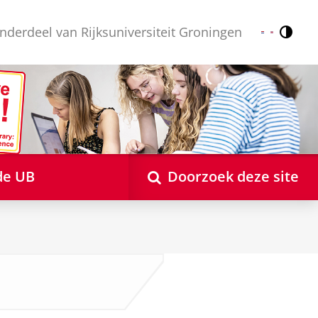
nderdeel van Rijksuniversiteit Groningen
Contr
Nederlands
English
de UB
Doorzoek deze site