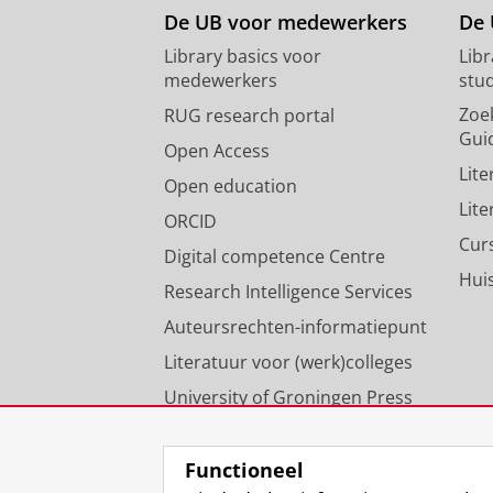
De UB voor medewerkers
De 
Library basics voor
Lib
medewerkers
stu
Zoe
RUG research portal
Gui
Open Access
Lit
Open education
Lit
ORCID
Cur
Digital competence Centre
Hui
Research Intelligence Services
Auteursrechten-informatiepunt
Literatuur voor (werk)colleges
University of Groningen Press
Onze expertise
Functioneel