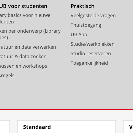
d
g
UB voor studenten
Praktisch
o
r
rary basics voor nieuwe
Veelgestelde vragen
n
a
denten
p
m
Thuistoegang
ken per onderwerp (Library
r
-
UB App
des)
o
a
Studie/werkplekken
f
c
eratuur en data verwerken
i
c
Studio reserveren
eratuur & data zoeken
e
o
Toegankelijkheid
l
u
sussen en workshops
R
n
sregels
i
t
j
R
k
i
s
j
u
k
n
s
i
u
v
n
Standaard
V
e
i