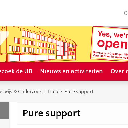
O
ezoek de UB
Nieuws en activiteiten
Over 
erwijs & Onderzoek
Hulp
Pure support
FAQ
Pure support