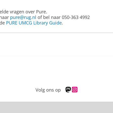
elde vragen over Pure.
 naar
pure@rug.nl
of bel naar 050-363 4992
 de
PURE UMCG Library Guide
.
M
I
Volg ons op
a
n
s
s
t
t
o
a