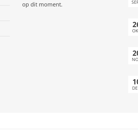
SE
op dit moment.
2
OK
2
NO
1
DE