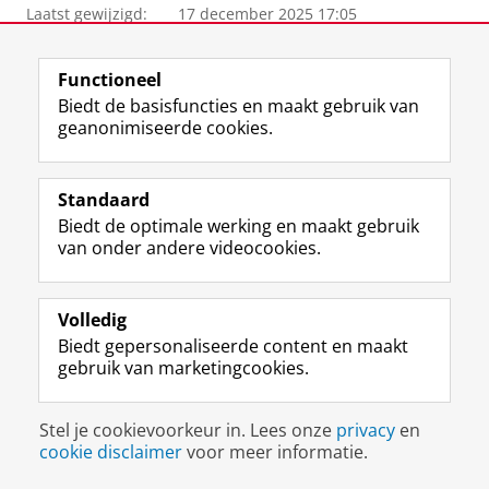
Laatst gewijzigd:
17 december 2025 17:05
View this page in:
English
Functioneel
Biedt de basisfuncties en maakt gebruik van
geanonimiseerde cookies.
M
I
Volg ons op
a
n
s
s
Standaard
t
t
De UB voor medewerkers
Biedt de optimale werking en maakt gebruik
o
a
van onder andere videocookies.
De UB voor studenten
d
g
o
r
Praktisch
n
a
Volledig
p
m
Over de UB
r
-
Biedt gepersonaliseerde content en maakt
o
a
gebruik van marketingcookies.
f
c
Disclaimer & Copyright
Privacy
Cookies
i
c
Inloggen
Stel je cookievoorkeur in. Lees onze
privacy
en
e
o
cookie disclaimer
voor meer informatie.
l
u
R
n