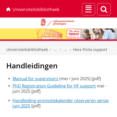
Menu
Zoek
Universiteitsbibliotheek
en
zoeken
Skip
Skip
to
to
Universiteitsbibliotheek
Hora Finita support
Content
Navigation
Handleidingen
Manual for supervisors
(mei / juni 2025) [pdf]
PhD Registration Guideline for HF support
mei -
juni 2025 [pdf]
Handleiding promotiekalender reserveren versie
juni 2025
[pdf]