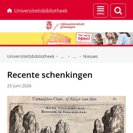
Menu
Zoek
Universiteitsbibliotheek
en
zoeken
Skip
Skip
to
to
Universiteitsbibliotheek
Nieuws
Content
Navigation
Recente schenkingen
25 juni 2026