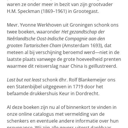
waren ze onder meer in bezit van zijn grootvader
H.M. Speckman (1869–1961) in Grootegast.
Mevr. Yvonne Werkhoven uit Groningen schonk ons
twee boeken, waaronder
Het gezandtschap der
Neêrlandtsche Oost-Indische Compagnie aan den
grooten Tartarischen Cham
(Amsterdam 1693), dat
meteen al bij verschijning beroemd werd—niet in de
laatste plaats vanwege de grote hoeveelheid prenten
waarmee dit reisverslag naar China is geïllustreerd.
Last but not least
schonk dhr. Rolf Blankemeijer ons
een Statenbijbel uitgegeven in 1719 door het
befaamde drukkershuis Keur in Dordrecht.
Al deze boeken zijn nu al of binnenkort te vinden in
onze online catalogus met vermelding van de
schenkers en eventuele andere informatie over hun
provenance. Wij zijn alle gevers uiterst dankbaar