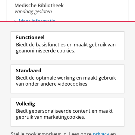
Medische Bibliotheek
Vandaag gesloten
Meer informatie
Functioneel
Biedt de basisfuncties en maakt gebruik van
geanonimiseerde cookies.
M
I
Volg ons op
a
n
Standaard
s
s
Biedt de optimale werking en maakt gebruik
t
t
De UB voor medewerkers
van onder andere videocookies.
o
a
De UB voor studenten
d
g
o
r
Praktisch
n
a
Volledig
p
m
Biedt gepersonaliseerde content en maakt
Over de UB
r
-
gebruik van marketingcookies.
o
a
f
c
Disclaimer & Copyright
Privacy
Cookies
i
c
Stel je cookievoorkeur in. Lees onze
privacy
en