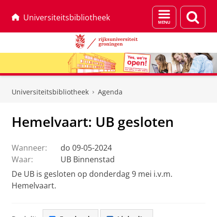
Menu
Zoek
Universiteitsbibliotheek
en
zoeken
Skip
Skip
to
to
Universiteitsbibliotheek
Agenda
Content
Navigation
Hemelvaart: UB gesloten
Wanneer:
do 09-05-2024
Waar:
UB Binnenstad
De UB is gesloten op donderdag 9 mei i.v.m.
Hemelvaart.