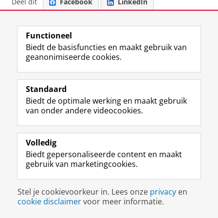
Deel dit
Facebook
LinkedIn
View this page in:
English
Functioneel
Biedt de basisfuncties en maakt gebruik van
geanonimiseerde cookies.
M
I
Volg ons op
a
n
s
s
t
t
Standaard
De UB voor medewerkers
o
a
Biedt de optimale werking en maakt gebruik
De UB voor studenten
d
g
van onder andere videocookies.
o
r
Praktisch
n
a
p
m
Volledig
Over de UB
r
-
Biedt gepersonaliseerde content en maakt
o
a
gebruik van marketingcookies.
f
c
Disclaimer & Copyright
Privacy
Cookies
i
c
Inloggen
e
o
Stel je cookievoorkeur in. Lees onze
privacy
en
l
u
cookie disclaimer
voor meer informatie.
R
n
i
t