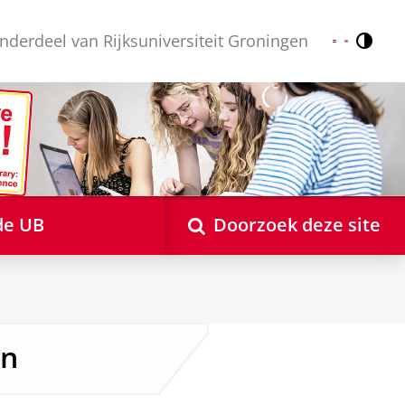
nderdeel van Rijksuniversiteit Groningen
Contr
Nederlands
English
de UB
Doorzoek deze site
en