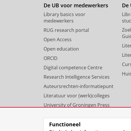
De UB voor medewerkers
De 
Library basics voor
Lib
medewerkers
stu
Zoe
RUG research portal
Gui
Open Access
Lit
Open education
Lit
ORCID
Cur
Digital competence Centre
Hui
Research Intelligence Services
Auteursrechten-informatiepunt
Literatuur voor (werk)colleges
University of Groningen Press
Onze expertise
Functioneel