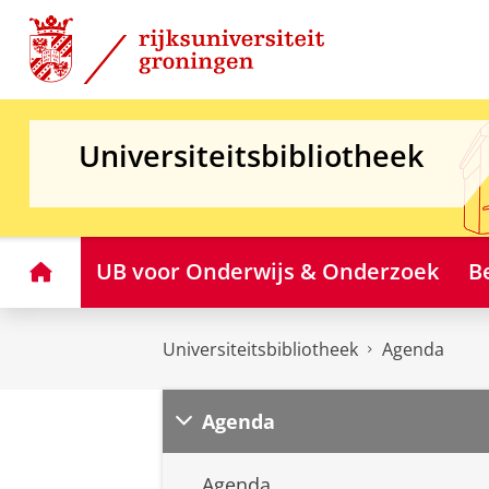
Skip
Skip
to
to
Content
Navigation
Universiteitsbibliotheek
Home
UB voor Onderwijs & Onderzoek
B
Universiteitsbibliotheek
Agenda
Agenda
Agenda