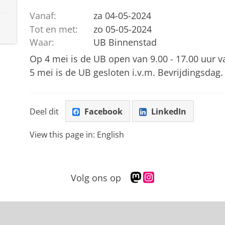
Vanaf:
za 04-05-2024
Tot en met:
zo 05-05-2024
Waar:
UB Binnenstad
Op 4 mei is de UB open van 9.00 - 17.00 uur
5 mei is de UB gesloten i.v.m. Bevrijdingsdag.
Deel dit
Facebook
LinkedIn
View this page in:
English
M
I
Volg ons op
a
n
s
s
t
t
o
a