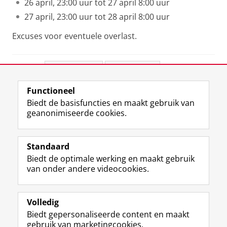
26 april, 23:00 uur tot 27 april 8:00 uur
27 april, 23:00 uur tot 28 april 8:00 uur
Excuses voor eventuele overlast.
Deel dit
Facebook
LinkedIn
Functioneel
View this page in:
English
Biedt de basisfuncties en maakt gebruik van
geanonimiseerde cookies.
M
I
Volg ons op
a
n
Standaard
s
s
Biedt de optimale werking en maakt gebruik
t
t
De UB voor medewerkers
van onder andere videocookies.
o
a
De UB voor studenten
d
g
o
r
Praktisch
n
a
Volledig
p
m
Biedt gepersonaliseerde content en maakt
Over de UB
r
-
gebruik van marketingcookies.