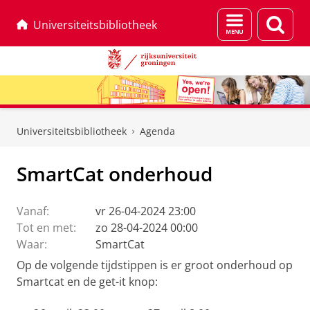
Menu
Zoek
Universiteitsbibliotheek
en
zoeken
Skip
Skip
to
to
Universiteitsbibliotheek
Agenda
Content
Navigation
SmartCat onderhoud
Vanaf:
vr 26-04-2024 23:00
Tot en met:
zo 28-04-2024 00:00
Waar:
SmartCat
Op de volgende tijdstippen is er groot onderhoud op
Smartcat en de get-it knop: