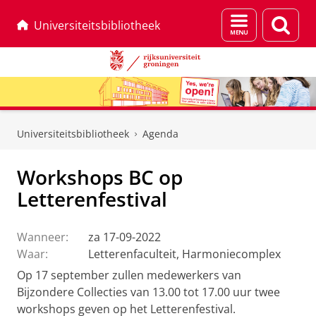
Menu
Zoek
Universiteitsbibliotheek
en
zoeken
Skip
Skip
to
to
Universiteitsbibliotheek
Agenda
Content
Navigation
Workshops BC op
Letterenfestival
Wanneer:
za 17-09-2022
Waar:
Letterenfaculteit, Harmoniecomplex
Op 17 september zullen medewerkers van
Bijzondere Collecties van 13.00 tot 17.00 uur twee
workshops geven op het Letterenfestival.