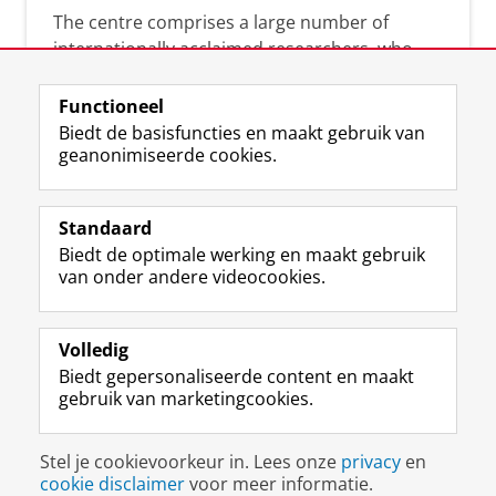
The centre comprises a large number of
internationally acclaimed researchers, who
can help you analyse the solutions and
strategies that will benefit your organisation.
Functioneel
Together we will search for academic
Biedt de basisfuncties en maakt gebruik van
geanonimiseerde cookies.
evidence-based answers to your practice-
driven questions.
Standaard
Biedt de optimale werking en maakt gebruik
van onder andere videocookies.
Volledig
L
Volg ons op
Biedt gepersonaliseerde content en maakt
i
gebruik van marketingcookies.
n
k
e
Disclaimer & Copyright
Privacy
Cookies
Stel je cookievoorkeur in. Lees onze
privacy
en
d
Inloggen
cookie disclaimer
voor meer informatie.
I