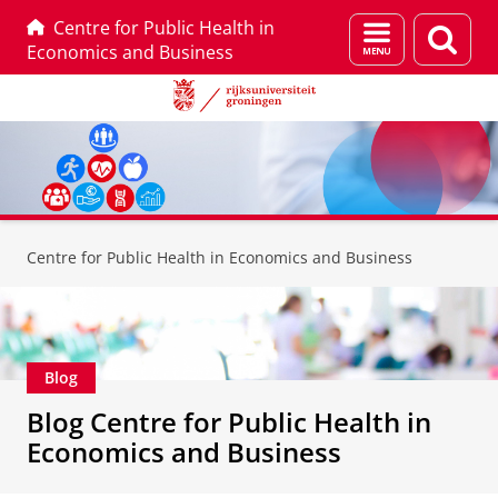
Centre for Public Health in
Menu
Zoek
Economics and Business
en
zoeken
Skip
Skip
to
to
Centre for Public Health in Economics and Business
Content
Navigation
Blog
Blog Centre for Public Health in
Economics and Business