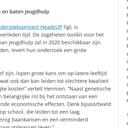
 en baten jeugdhulp
derzoeksproject HeadsUP
ligt, is
 verleden tijd. De zogeheten toolkit voor het
an jeugdhulp zal in 2020 beschikbaar zijn.
iden, levert hun onderzoek een grote
f zijn, lopen grote kans om op latere leeftijd
wat ook dan kan leiden tot slechtere kwaliteit
ke kosten” vertelt Hermien. “Naast genetische
n belangrijke rol bij het ontstaan van een
ende economische effecten. Denk bijvoorbeeld
p school, die leiden tot een laag
weinig baankansen en een verminderd
 haar volwassen leven.”