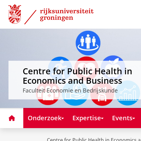
Skip
Skip
to
to
Content
Navigation
Centre for Public Health in
Economics and Business
Faculteit Economie en Bedrijskunde
Home
Onderzoek
Expertise
Events
Centre for Public Health in Economics 