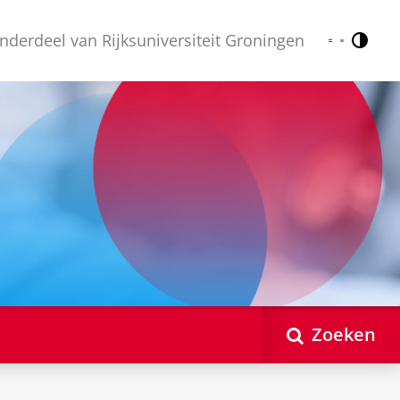
nderdeel van Rijksuniversiteit Groningen
Contr
Nederlands
English
Zoeken