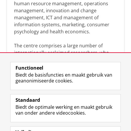
human resource management, operations
management, innovation and change
management, ICT and management of
information systems, marketing, consumer
psychology and health economics.
The centre comprises a large number of
internationally acclaimed researchers, who
can help you analyse the solutions and
strategies that will benefit your organisation.
Functioneel
Together we will search for academic
Biedt de basisfuncties en maakt gebruik van
geanonimiseerde cookies.
evidence-based answers to your practice-
driven questions.
Standaard
Biedt de optimale werking en maakt gebruik
van onder andere videocookies.