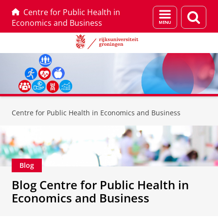
Centre for Public Health in
Menu
Zoek
Economics and Business
en
zoeken
Skip
Skip
to
to
Centre for Public Health in Economics and Business
Content
Navigation
Blog
Blog Centre for Public Health in
Economics and Business