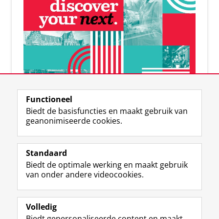
De online RUG-community
Functioneel
Banen | connecties | events
Biedt de basisfuncties en maakt gebruik van
geanonimiseerde cookies.
Standaard
Biedt de optimale werking en maakt gebruik
F
I
L
Volg ons op
van onder andere videocookies.
a
n
i
c
s
n
e
t
k
Career Services
Volledig
b
a
e
Biedt gepersonaliseerde content en maakt