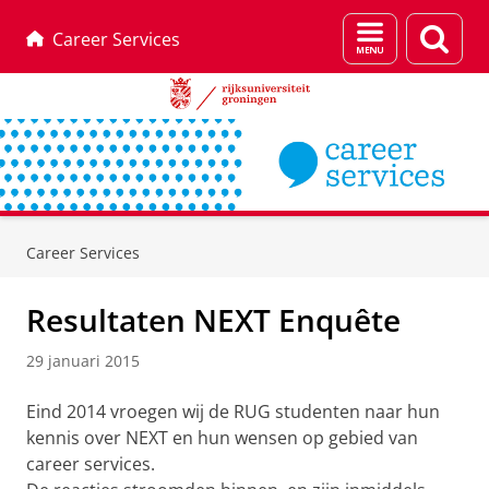
Menu
Zoek
Career Services
en
zoeken
Skip
Skip
to
to
Career Services
Content
Navigation
Resultaten NEXT Enquête
29 januari 2015
Eind 2014 vroegen wij de RUG studenten naar hun
kennis over NEXT en hun wensen op gebied van
career services.