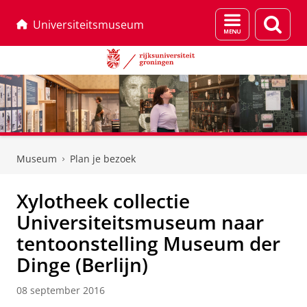
Menu
Zoek
Universiteitsmuseum
en
zoeken
Skip
Skip
to
to
Museum
Plan je bezoek
Content
Navigation
Xylotheek collectie
Universiteitsmuseum naar
tentoonstelling Museum der
Dinge (Berlijn)
08 september 2016