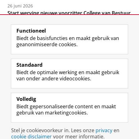
26 juni 2026
Start werving nieuwe voorzitter College van Bestuur
Functioneel
Biedt de basisfuncties en maakt gebruik van
geanonimiseerde cookies.
F
T
I
Volg ons op
a
w
n
Standaard
c
i
s
Biedt de optimale werking en maakt gebruik
e
t
t
Over het museum
van onder andere videocookies.
b
t
a
Ook interessant
o
e
g
o
r
r
Praktisch
k
p
a
Volledig
p
r
m
Biedt gepersonaliseerde content en maakt
Volg ons op
a
o
-
gebruik van marketingcookies.
g
f
a
i
i
c
Disclaimer & Copyright
Privacy
Cookies
n
e
c
Stel je cookievoorkeur in. Lees onze
privacy
en
Inloggen
a
l
o
cookie disclaimer
voor meer informatie.