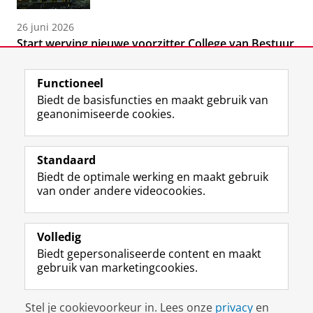
26 juni 2026
Start werving nieuwe voorzitter College van Bestuur
Functioneel
Biedt de basisfuncties en maakt gebruik van
geanonimiseerde cookies.
F
T
I
Volg ons op
a
w
n
Standaard
c
i
s
Biedt de optimale werking en maakt gebruik
e
t
t
Over het museum
van onder andere videocookies.
b
t
a
Ook interessant
o
e
g
o
r
r
Praktisch
k
p
a
Volledig
p
r
m
Biedt gepersonaliseerde content en maakt
Volg ons op
a
o
-
gebruik van marketingcookies.
g
f
a
i
i
c
Disclaimer & Copyright
Privacy
Cookies
n
e
c
Stel je cookievoorkeur in. Lees onze
privacy
en