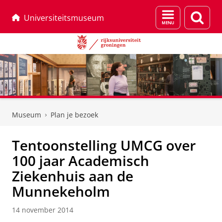
Menu
Zoek
Universiteitsmuseum
en
zoeken
Skip
Skip
to
to
Museum
Plan je bezoek
Content
Navigation
Tentoonstelling UMCG over
100 jaar Academisch
Ziekenhuis aan de
Munnekeholm
14 november 2014