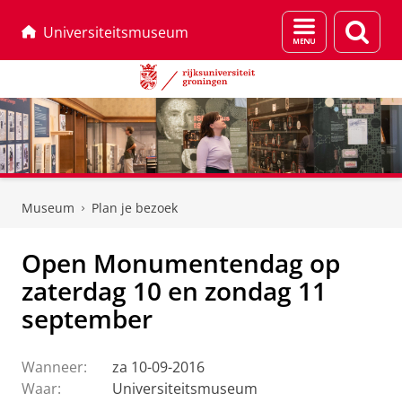
Menu
Zoek
Universiteitsmuseum
en
zoeken
Skip
Skip
to
to
Museum
Plan je bezoek
Content
Navigation
Open Monumentendag op
zaterdag 10 en zondag 11
september
Wanneer:
za 10-09-2016
Waar:
Universiteitsmuseum