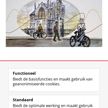
View this page in:
English
Functioneel
Biedt de basisfuncties en maakt gebruik van
geanonimiseerde cookies.
F
T
I
Volg ons op
a
w
n
Standaard
c
i
s
Biedt de optimale werking en maakt gebruik
e
t
t
Over het museum