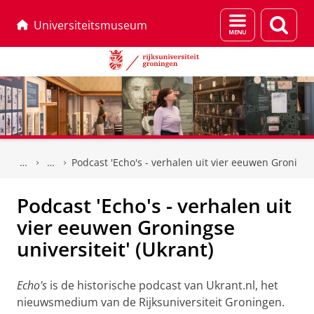
Menu
Zoek
Universiteitsmuseum
en
zoeken
Skip
Skip
to
to
Podcast 'Echo's - verhalen uit vier eeuwen Groningse
Content
Navigation
Podcast 'Echo's - verhalen uit
vier eeuwen Groningse
universiteit' (Ukrant)
Echo's
is de historische podcast van Ukrant.nl, het
nieuwsmedium van de Rijksuniversiteit Groningen.