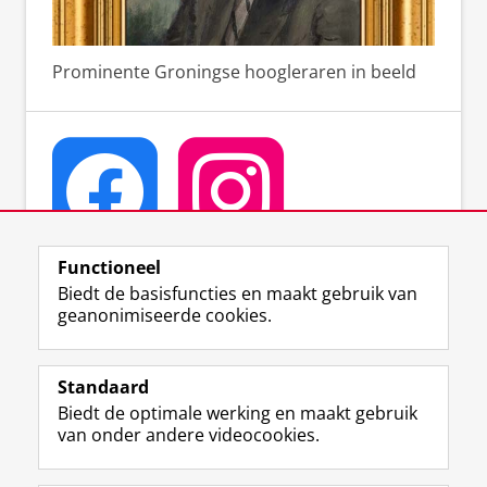
Prominente Groningse hoogleraren in beeld
Functioneel
Biedt de basisfuncties en maakt gebruik van
geanonimiseerde cookies.
F
T
I
Volg ons op
a
w
n
Standaard
c
i
s
Biedt de optimale werking en maakt gebruik
e
t
t
Over het museum
van onder andere videocookies.
b
t
a
Ook interessant
o
e
g
o
r
r