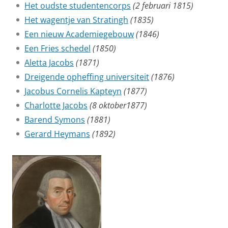
Het oudste studentencorps
(2 februari 1815)
Het wagentje van Stratingh
(1835)
Een nieuw Academiegebouw
(1846)
Een Fries schedel
(1850)
Aletta Jacobs
(1871)
Dreigende opheffing universiteit
(1876)
Jacobus Cornelis Kapteyn
(1877)
Charlotte Jacobs
(8 oktober1877)
Barend Symons
(1881)
Gerard Heymans
(1892)