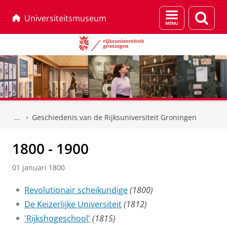
Menu
Zoek
Universiteitsmuseum
en
zoeken
Skip
Skip
to
to
Geschiedenis van de Rijksuniversiteit Groningen
Content
Navigation
1800 - 1900
01 januari 1800
Revolutionair scheikundige
(1800)
De Keizerlijke Universiteit
(1812)
'Rijkshogeschool'
(1815)