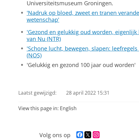
Universiteitsmuseum Groningen.
'Nadruk op bloed, zweet en tranen verand
wetenschap'
'Gezond en gelukkig oud worden, eigenlijk 
van Nu (NTR)
'Schone lucht, bewegen, slapen: leefregels
(NOS)
'Gelukkig en gezond 100 jaar oud worden'
Unifocus - Videomagazine RUG over Tentoonstellin
Healthy Ageing
Pas uw cookie instellingen a
Laatst gewijzigd:
28 april 2022 15:31
View this page in:
English
F
T
I
Volg ons op