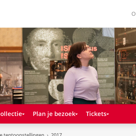
O
ollectie
Plan je bezoek
Tickets
e tentoonstellingen
2017