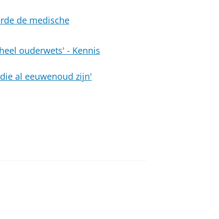
erde de medische
heel ouderwets' - Kennis
 die al eeuwenoud zijn'
g Gelukkig Gezond! Histories of
an
om deze video te zien