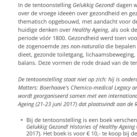
In de tentoonstelling
Gelukkig Gezond!
dagen w
over de vroege ideeën over gezondheid en gez
thematisch opgebouwd, met aandacht voor de b
huidige denken over
Healthy Ageing
, als ook d
periode vóór 1800. Gezondheid werd toen voor
de zogenoemde zes
non-naturalia
die bepalen 
dieet, gezonde toiletgang, lichaamsbeweging
balans. Deze vormen de rode draad van de ten
De tentoonstelling staat niet op zich: hij is onde
Matters: Boerhaave's Chemico-medical Legacy an
wordt georganiseerd samen met een internationaa
Ageing (21-23 juni 2017) dat plaatsvindt aan de R
Bij de tentoonstelling is een boek verschene
Gelukkig Gezond! Histories of Healthy Ageing
2017). Het boek is voor € 10,- te koop bij d