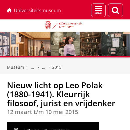
Menu
Zoek
Universiteitsmuseum
en
zoeken
Skip
Skip
to
to
Museum
2015
Content
Navigation
Nieuw licht op Leo Polak
(1880-1941). Kleurrijk
filosoof, jurist en vrijdenker
12 maart t/m 10 mei 2015