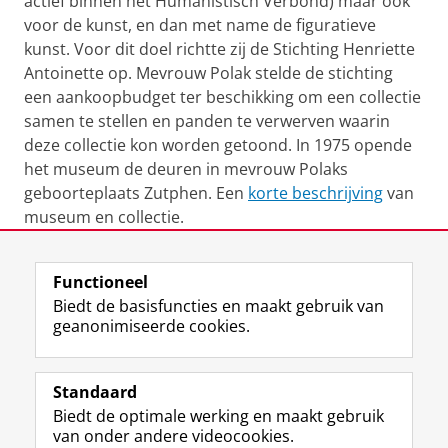
actief binnen het Humanistisch Verbond) maar ook
voor de kunst, en dan met name de figuratieve
kunst. Voor dit doel richtte zij de Stichting Henriette
Antoinette op. Mevrouw Polak stelde de stichting
een aankoopbudget ter beschikking om een collectie
samen te stellen en panden te verwerven waarin
deze collectie kon worden getoond. In 1975 opende
het museum de deuren in mevrouw Polaks
geboorteplaats Zutphen. Een
korte beschrijving
van
museum en collectie.
Laatst gewijzigd:
13 augustus 2021 15:25
Functioneel
Biedt de basisfuncties en maakt gebruik van
geanonimiseerde cookies.
F
T
I
Volg ons op
a
w
n
Standaard
c
i
s
Biedt de optimale werking en maakt gebruik
e
t
t
Over het museum
van onder andere videocookies.
b
t
a