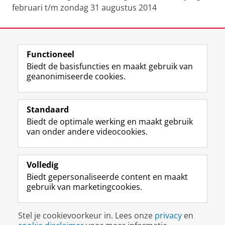
februari t/m zondag 31 augustus 2014
Laatst gewijzigd:
28 oktober 2025 13:47
Functioneel
View this page in:
English
Biedt de basisfuncties en maakt gebruik van
geanonimiseerde cookies.
F
T
I
Volg ons op
a
w
n
Standaard
c
i
s
Biedt de optimale werking en maakt gebruik
e
t
t
Over het museum
van onder andere videocookies.
b
t
a
Ook interessant
o
e
g
o
r
r
Praktisch
k
p
a
Volledig
p
r
m
Biedt gepersonaliseerde content en maakt
Volg ons op
a
o
-
gebruik van marketingcookies.
g
f
a
i
i
c
Disclaimer & Copyright
Privacy
Cookies
n
e
c
Stel je cookievoorkeur in. Lees onze
privacy
en
Inloggen
a
l
o