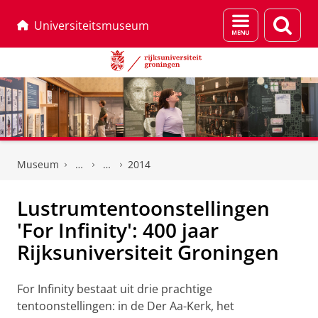
Menu
Zoek
Universiteitsmuseum
en
zoeken
Skip
Skip
to
to
Museum
2014
Content
Navigation
Lustrumtentoonstellingen
'For Infinity': 400 jaar
Rijksuniversiteit Groningen
For Infinity bestaat uit drie prachtige
tentoonstellingen: in de Der Aa-Kerk, het