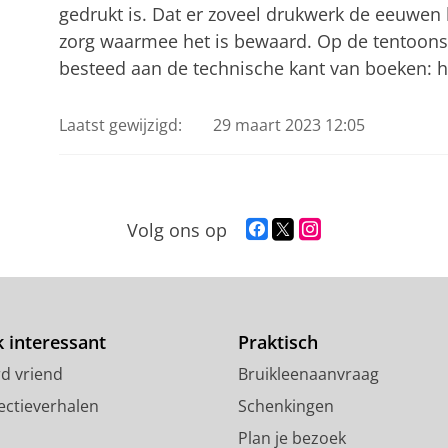
gedrukt is. Dat er zoveel drukwerk de eeuwen 
zorg waarmee het is bewaard. Op de tentoons
besteed aan de technische kant van boeken: 
Laatst gewijzigd:
29 maart 2023 12:05
F
T
I
Volg ons op
a
w
n
c
i
s
e
t
t
b
t
a
o
e
g
 interessant
Praktisch
o
r
r
d vriend
Bruikleenaanvraag
k
p
a
p
r
m
ectieverhalen
Schenkingen
a
o
-
Plan je bezoek