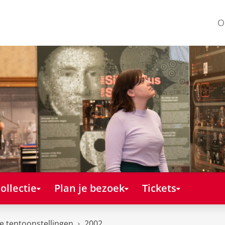
O
ollectie
Plan je bezoek
Tickets
e tentoonstellingen
2002