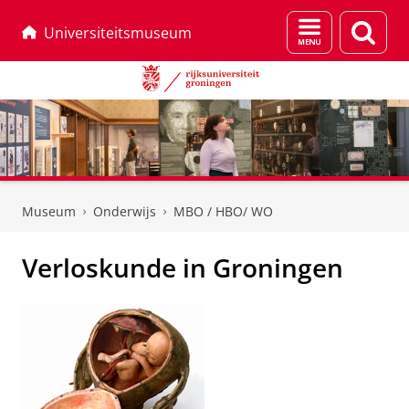
Menu
Zoek
Universiteitsmuseum
en
zoeken
Skip
Skip
to
to
Museum
Onderwijs
MBO / HBO/ WO
Content
Navigation
Verloskunde in Groningen