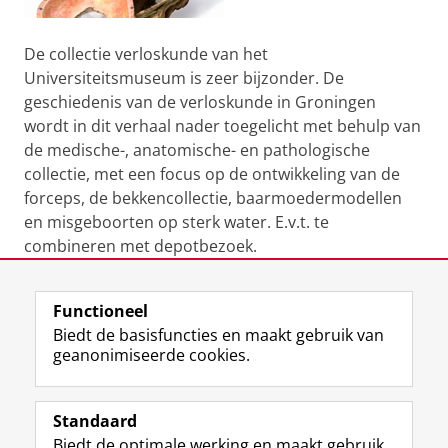
De collectie verloskunde van het
Universiteitsmuseum is zeer bijzonder. De
geschiedenis van de verloskunde in Groningen
wordt in dit verhaal nader toegelicht met behulp van
de medische-, anatomische- en pathologische
collectie, met een focus op de ontwikkeling van de
forceps, de bekkencollectie, baarmoedermodellen
en misgeboorten op sterk water. E.v.t. te
combineren met depotbezoek.
Laatst gewijzigd:
13 augustus 2021 15:07
Functioneel
Biedt de basisfuncties en maakt gebruik van
geanonimiseerde cookies.
F
T
I
Volg ons op
a
w
n
Standaard
c
i
s
Biedt de optimale werking en maakt gebruik