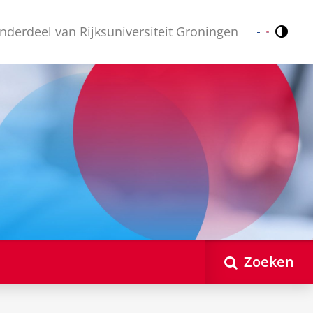
nderdeel van Rijksuniversiteit Groningen
Contr
Nederlands
English
Zoeken