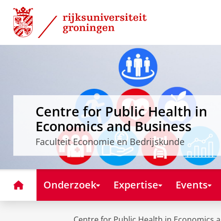
Skip
Skip
to
to
Content
Navigation
Centre for Public Health in
Economics and Business
Faculteit Economie en Bedrijskunde
Home
Onderzoek
Expertise
Events
Centre for Public Health in Economics 