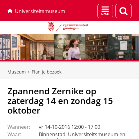
Menu
Zoek
Universiteitsmuseum
en
zoeken
Skip
Skip
to
to
Museum
Plan je bezoek
Content
Navigation
Zpannend Zernike op
zaterdag 14 en zondag 15
oktober
Wanneer:
vr 14-10-2016 12:00 - 17:00
Waar:
Binnenstad: Universiteitsmuseum en