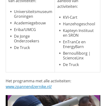
van activiteiten:
aanbod van
activiteiten:
Universiteitsmuseum
Groningen
KVI-Cart
Academiegebouw
Hanzehogeschool
Eriba/UMCG
Kapteyn Instituut
en SRON
De Jonge
Onderzoekers
EnTranCe en
EnergyBarn
De Truck
Bernoulliborg |
ScienceLinx
De Truck
Het programma met alle activiteiten:
www.zpannendzernike.nl/