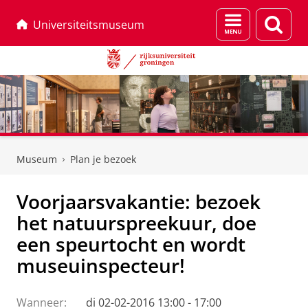
Menu
Zoek
Universiteitsmuseum
en
zoeken
Skip
Skip
to
to
Museum
Plan je bezoek
Content
Navigation
Voorjaarsvakantie: bezoek
het natuurspreekuur, doe
een speurtocht en wordt
museuinspecteur!
Wanneer:
di 02-02-2016 13:00 - 17:00