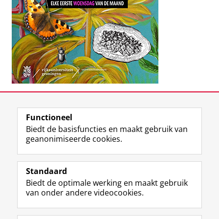
Deel dit
Facebook
LinkedIn
Functioneel
Biedt de basisfuncties en maakt gebruik van
geanonimiseerde cookies.
F
T
I
Volg ons op
a
w
n
Standaard
c
i
s
Biedt de optimale werking en maakt gebruik
e
t
t
Over het museum
van onder andere videocookies.
b
t
a
Ook interessant
o
e
g
o
r
r