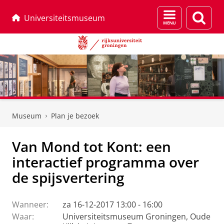
Menu
Zoek
Universiteitsmuseum
en
zoeken
Skip
Skip
to
to
Museum
Plan je bezoek
Content
Navigation
Van Mond tot Kont: een
interactief programma over
de spijsvertering
Wanneer:
za 16-12-2017 13:00 - 16:00
Waar:
Universiteitsmuseum Groningen, Oude