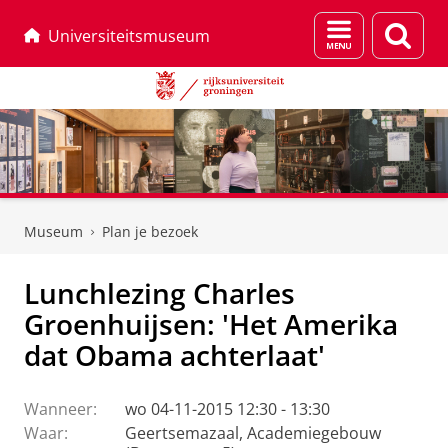
Menu
Zoek
Universiteitsmuseum
en
zoeken
Skip
Skip
to
to
Museum
Plan je bezoek
Content
Navigation
Lunchlezing Charles
Groenhuijsen: 'Het Amerika
dat Obama achterlaat'
Wanneer:
wo 04-11-2015 12:30 - 13:30
Waar:
Geertsemazaal, Academiegebouw