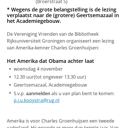
(Broerstraat 5)
* Wegens de grote belangstelling is de lezing
verplaatst naar de (grotere) Geertsemazaal in
het Academiegebouw.
De Vereniging Vrienden van de Bibliotheek
Rijksuniversiteit Groningen organiseert een lezing
van Amerika-kenner Charles Groenhuijsen:
Het Amerika dat Obama achter laat
woensdag 4 november
12.30 uur(tot ongeveer 13.30 uur)
Geertsemazaal, Academiegebouw
S.v.p.
aanmelden
als u van plan bent te komen:
p.j.u.kooystra@rug.nl
Amerika is voor Charles Groenhuijsen een tweede
vaderland. Hij woonde er meer dan twintig jaar. Van