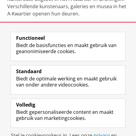
Verschillende kunstenaars, galeries en musea in het
A-Kwartier openen hun deuren.
Deel dit
Facebook
LinkedIn
Functioneel
Biedt de basisfuncties en maakt gebruik van
geanonimiseerde cookies.
F
T
I
Volg ons op
a
w
n
Standaard
c
i
s
Biedt de optimale werking en maakt gebruik
e
t
t
Over het museum
van onder andere videocookies.
b
t
a
Ook interessant
o
e
g
o
r
r
Praktisch
k
p
a
Volledig
p
r
m
Biedt gepersonaliseerde content en maakt
Volg ons op
a
o
-
gebruik van marketingcookies.
g
f
a
i
i
c
Disclaimer & Copyright
Privacy
Cookies
n
e
c
Stel je cookievoorkeur in. Lees onze
privacy
en