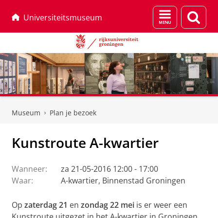
Menu
Zoek
Universiteitsmuseum
en
zoeken
Skip
Skip
to
to
Museum
Plan je bezoek
Content
Navigation
Kunstroute A-kwartier
Wanneer:
za 21-05-2016 12:00 - 17:00
Waar:
A-kwartier, Binnenstad Groningen
Op
zaterdag 21
en
zondag 22 mei
is er weer een
Kunstroute uitgezet in het A-kwartier in Groningen.