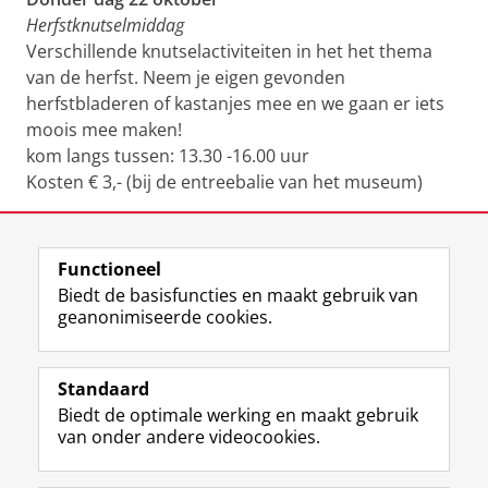
Herfstknutselmiddag
Verschillende knutselactiviteiten in het het thema
van de herfst. Neem je eigen gevonden
herfstbladeren of kastanjes mee en we gaan er iets
moois mee maken!
kom langs tussen: 13.30 -16.00 uur
Kosten € 3,- (bij de entreebalie van het museum)
Deel dit
Facebook
LinkedIn
Functioneel
Biedt de basisfuncties en maakt gebruik van
geanonimiseerde cookies.
F
T
I
Volg ons op
a
w
n
Standaard
c
i
s
Biedt de optimale werking en maakt gebruik
e
t
t
Over het museum
van onder andere videocookies.
b
t
a
Ook interessant
o
e
g
o
r
r