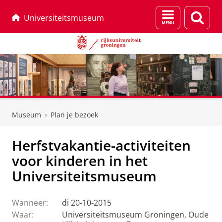
Menu
Zoek
Universiteitsmuseum
en
zoeken
Skip
Skip
to
to
Museum
Plan je bezoek
Content
Navigation
Herfstvakantie-activiteiten
voor kinderen in het
Universiteitsmuseum
Wanneer:
di 20-10-2015
Waar:
Universiteitsmuseum Groningen, Oude