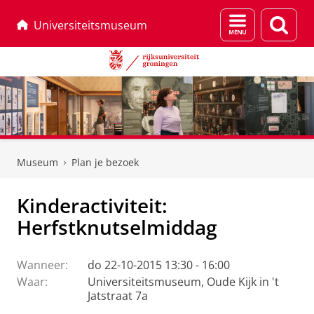
Menu
Zoek
Universiteitsmuseum
en
zoeken
Skip
Skip
to
to
Museum
Plan je bezoek
Content
Navigation
Kinderactiviteit:
Herfstknutselmiddag
Wanneer:
do 22-10-2015 13:30 - 16:00
Waar:
Universiteitsmuseum, Oude Kijk in 't
Jatstraat 7a