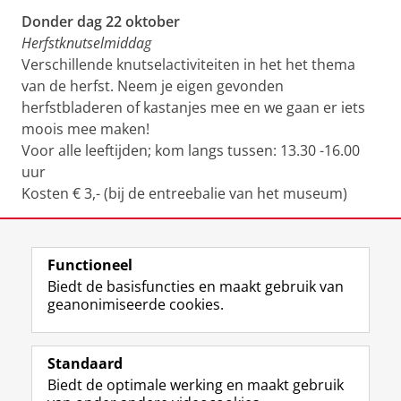
Donder
dag 22 oktober
Herfstknutselmiddag
Verschillende knutselactiviteiten in het het thema
van de herfst. Neem je eigen gevonden
herfstbladeren of kastanjes mee en we gaan er iets
moois mee maken!
Voor alle leeftijden; kom langs tussen: 13.30 -16.00
uur
Kosten € 3,- (bij de entreebalie van het museum)
Deel dit
Facebook
LinkedIn
Functioneel
Biedt de basisfuncties en maakt gebruik van
geanonimiseerde cookies.
F
T
I
Volg ons op
a
w
n
Standaard
c
i
s
Biedt de optimale werking en maakt gebruik
e
t
t
Over het museum