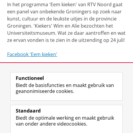
In het programma 'Eem kieken' van RTV Noord gaat
een panel van onbekende Groningers op zoek naar
kunst, cultuur en de leukste uitjes in de provincie
Groningen. 'Kiekers' Wim en Alie bezochten het
Universiteitsmuseum. Wat ze daar aantroffen en wat
ze ervan vonden is te zien in de uitzending op 24 juli!
Facebook 'Eem kieken'
Deel dit
Facebook
LinkedIn
Functioneel
Biedt de basisfuncties en maakt gebruik van
geanonimiseerde cookies.
F
T
I
Volg ons op
a
w
n
Standaard
c
i
s
Biedt de optimale werking en maakt gebruik
e
t
t
Over het museum
van onder andere videocookies.
b
t
a
Ook interessant
o
e
g