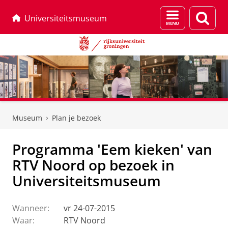
Menu
Zoek
Universiteitsmuseum
en
zoeken
Skip
Skip
to
to
Museum
Plan je bezoek
Content
Navigation
Programma 'Eem kieken' van
RTV Noord op bezoek in
Universiteitsmuseum
Wanneer:
vr 24-07-2015
Waar:
RTV Noord