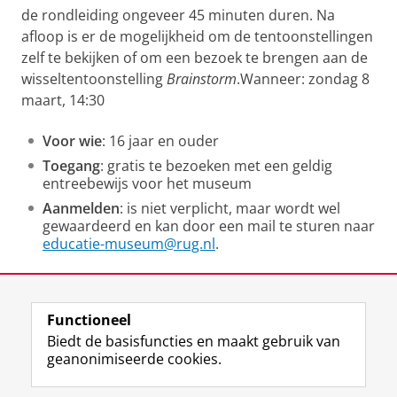
de rondleiding ongeveer 45 minuten duren. Na
afloop is er de mogelijkheid om de tentoonstellingen
zelf te bekijken of om een bezoek te brengen aan de
wisseltentoonstelling
Brainstorm
.Wanneer: zondag 8
maart, 14:30
Voor wie
: 16 jaar en ouder
Toegang
: gratis te bezoeken met een geldig
entreebewijs voor het museum
Aanmelden
: is niet verplicht, maar wordt wel
gewaardeerd en kan door een mail te sturen naar
educatie-museum@rug.nl
.
Deel dit
Facebook
LinkedIn
Functioneel
Biedt de basisfuncties en maakt gebruik van
geanonimiseerde cookies.
F
T
I
Volg ons op