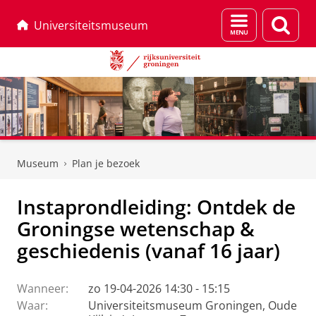
Menu
Zoek
Universiteitsmuseum
en
zoeken
Skip
Skip
to
to
Museum
Plan je bezoek
Content
Navigation
Instaprondleiding: Ontdek de
Groningse wetenschap &
geschiedenis (vanaf 16 jaar)
Wanneer:
zo 19-04-2026 14:30 - 15:15
Waar:
Universiteitsmuseum Groningen, Oude