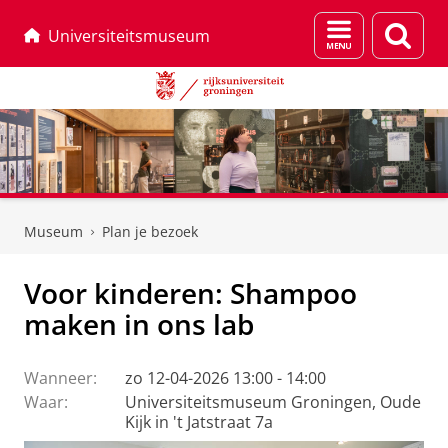
Menu
Zoek
Universiteitsmuseum
en
zoeken
Skip
Skip
to
to
Museum
Plan je bezoek
Content
Navigation
Voor kinderen: Shampoo
maken in ons lab
Wanneer:
zo 12-04-2026 13:00 - 14:00
Waar:
Universiteitsmuseum Groningen, Oude
Kijk in 't Jatstraat 7a