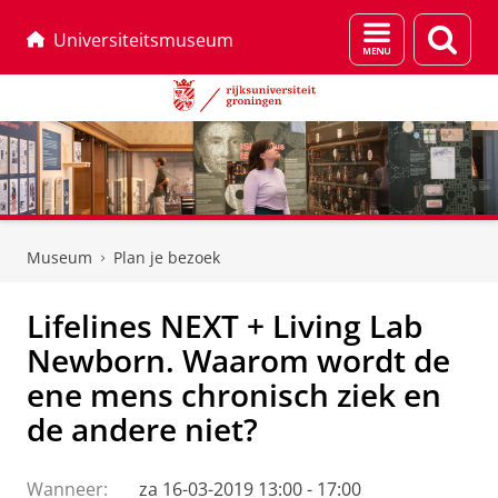
Menu
Zoek
Universiteitsmuseum
en
zoeken
Skip
Skip
to
to
Museum
Plan je bezoek
Content
Navigation
Lifelines NEXT + Living Lab
Newborn. Waarom wordt de
ene mens chronisch ziek en
de andere niet?
Wanneer:
za 16-03-2019 13:00 - 17:00