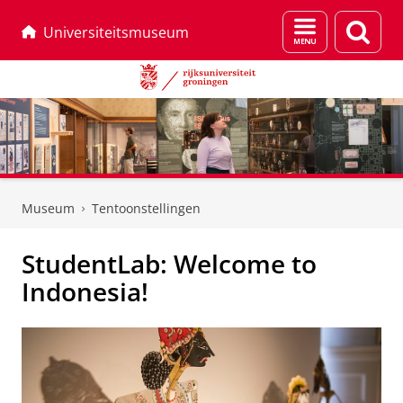
Menu
Zoek
Universiteitsmuseum
en
zoeken
Skip
Skip
to
to
Museum
Tentoonstellingen
Content
Navigation
StudentLab: Welcome to
Indonesia!