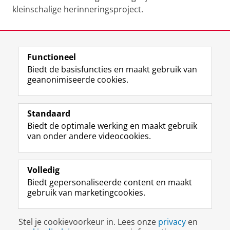
kleinschalige herinneringsproject.
Laatst gewijzigd:
19 mei 2023 12:48
Functioneel
View this page in:
English
Biedt de basisfuncties en maakt gebruik van
geanonimiseerde cookies.
F
T
I
Volg ons op
a
w
n
Standaard
c
i
s
Biedt de optimale werking en maakt gebruik
e
t
t
Over het museum
van onder andere videocookies.
b
t
a
Ook interessant
o
e
g
o
r
r
Praktisch
k
p
a
Volledig
p
r
m
Biedt gepersonaliseerde content en maakt
Volg ons op
a
o
-
gebruik van marketingcookies.
g
f
a
i
i
c
Disclaimer & Copyright
Privacy
Cookies
n
e
c
Stel je cookievoorkeur in. Lees onze
privacy
en
Inloggen