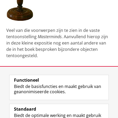
Veel van die voorwerpen zijn te zien in de vaste
tentoonstelling
Masterminds
. Aanvullend hierop zijn
in deze kleine expositie nog een aantal andere van
de in het boek besproken bijzondere objecten
tentoongesteld.
Laatst gewijzigd:
27 maart 2025 15:55
Functioneel
View this page in:
English
Biedt de basisfuncties en maakt gebruik van
geanonimiseerde cookies.
F
T
I
Volg ons op
a
w
n
Standaard
c
i
s
Biedt de optimale werking en maakt gebruik
e
t
t
Over het museum