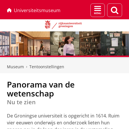
Menu
Zoek
Universiteitsmuseum
en
zoeken
Skip
Skip
to
to
Museum
Tentoonstellingen
Content
Navigation
Panorama van de
wetenschap
Nu te zien
De Groningse universiteit is opgericht in 1614. Ruim
vier eeuwen onderwijs en onderzoek lieten hun