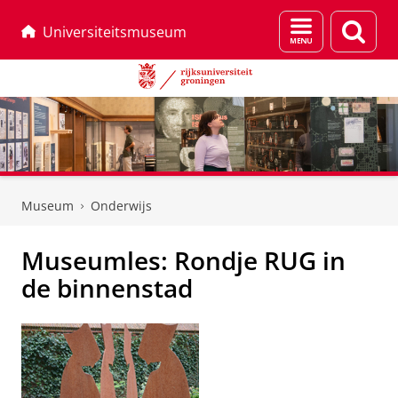
Menu
Zoek
Universiteitsmuseum
en
zoeken
Skip
Skip
to
to
Museum
Onderwijs
Content
Navigation
Museumles: Rondje RUG in
de binnenstad