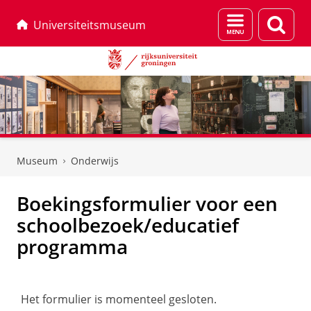
Menu
Zoek
Universiteitsmuseum
en
zoeken
Skip
Skip
to
to
Museum
Onderwijs
Content
Navigation
Boekingsformulier voor een
schoolbezoek/educatief
programma