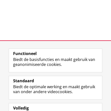
Functioneel
Biedt de basisfuncties en maakt gebruik van
geanonimiseerde cookies.
F
T
I
Volg ons op
a
w
n
Standaard
c
i
s
Biedt de optimale werking en maakt gebruik
e
t
t
Over het museum
van onder andere videocookies.
b
t
a
Ook interessant
o
e
g
o
r
r
Praktisch
k
p
a
Volledig