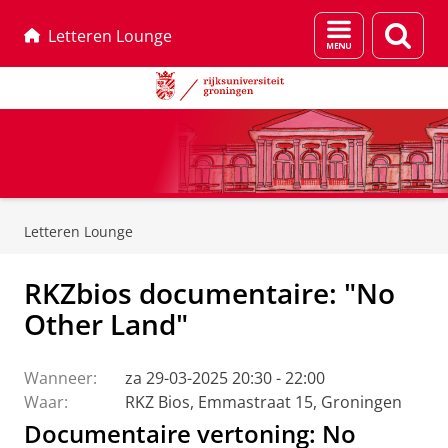
Menu
Zoek
Letteren Lounge
en
zoeken
Skip
Skip
to
to
Letteren Lounge
Content
Navigation
RKZbios documentaire: "No
Other Land"
Wanneer:
za 29-03-2025 20:30 - 22:00
Waar:
RKZ Bios, Emmastraat 15, Groningen
Documentaire vertoning: No