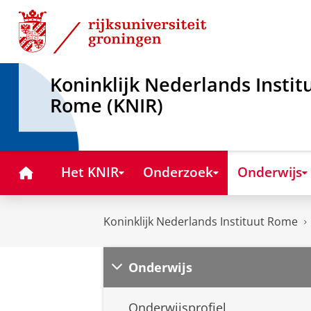
Skip
Skip
to
to
Content
Navigation
Koninklijk Nederlands Instit
Rome (KNIR)
Home
Het KNIR
Onderzoek
Onderwijs
Koninklijk Nederlands Instituut Rome
Onderwijs
Onderwijsprofiel