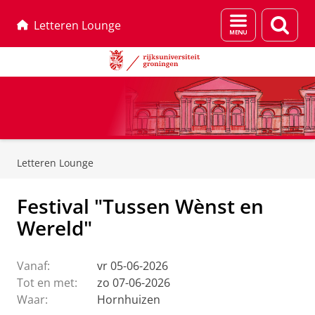
Menu
Zoek
Letteren Lounge
en
zoeken
Skip
Skip
to
to
Letteren Lounge
Content
Navigation
Festival "Tussen Wènst en
Wereld"
Vanaf:
vr 05-06-2026
Tot en met:
zo 07-06-2026
Waar:
Hornhuizen