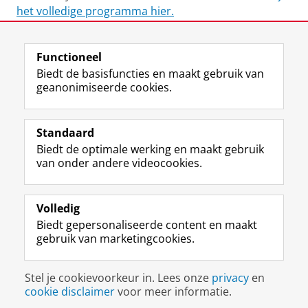
het volledige programma hier.
Functioneel
Biedt de basisfuncties en maakt gebruik van
geanonimiseerde cookies.
Standaard
Biedt de optimale werking en maakt gebruik
Deel dit
Facebook
LinkedIn
van onder andere videocookies.
Volledig
L
Y
Social Media
Biedt gepersonaliseerde content en maakt
i
o
gebruik van marketingcookies.
n
u
k
T
e
u
Disclaimer & Copyright
Privacy
Cookies
Stel je cookievoorkeur in. Lees onze
privacy
en
d
b
Inloggen
cookie disclaimer
voor meer informatie.
I
e