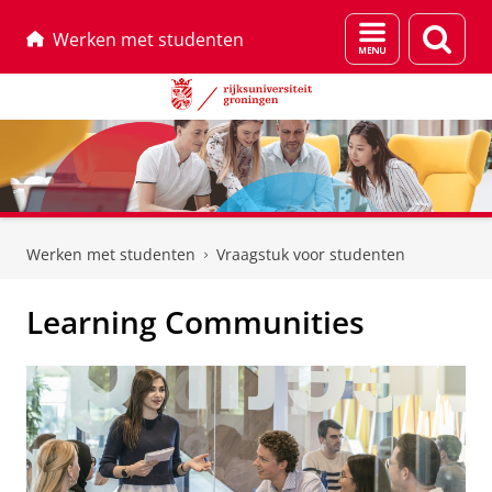
Menu
Zoek
Werken met studenten
en
zoeken
Skip
Skip
to
to
Werken met studenten
Vraagstuk voor studenten
Content
Navigation
Learning Communities