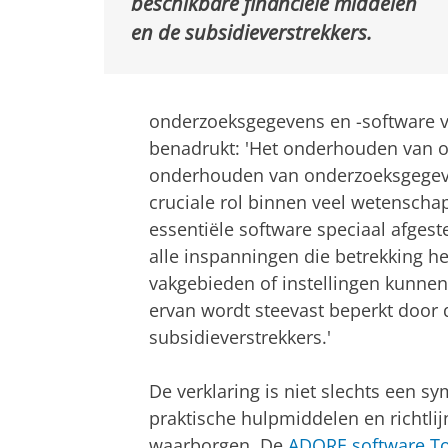
beschikbare financiële middelen
en de subsidieverstrekkers.
onderzoeksgegevens en -software v
benadrukt: 'Het onderhouden van o
onderhouden van onderzoeksgegeve
cruciale rol binnen veel wetenscha
essentiële software speciaal afges
alle inspanningen die betrekking 
vakgebieden of instellingen kunnen
ervan wordt steevast beperkt door 
subsidieverstrekkers.'
De verklaring is niet slechts een 
praktische hulpmiddelen en richtli
waarborgen. De
ADORE.software To