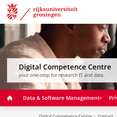
Skip
Skip
to
to
Content
Navigation
Digital Competence Centre
your one-stop for research IT and data
Home
Data & Software Management
Pri
Digital Competence Centre
Contact